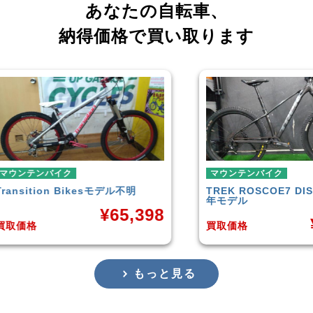
あなたの自転車、
納得価格で買い取ります
マウンテンバイク
マウ
明
TREK
ROSCOE7 DISC 2020-21
Rock
年モデル
Carb
,398
¥
48,580
買取価格
買取
もっと見る