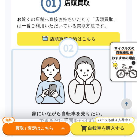
店頭買取
お近くの店舗へ直接お持ちいただく「店頭買取」
は一番ご利用いただいている買取方法です。
店頭買取予約はこちら
家にいながら自転車を売りたい。
できるだけ手間をかけずに
無料
パーツも続々入荷中！
keyboard_arrow_down
shopping_cart
買取してもらいたい。
買取 / 査定はこちら
自転車を購入する