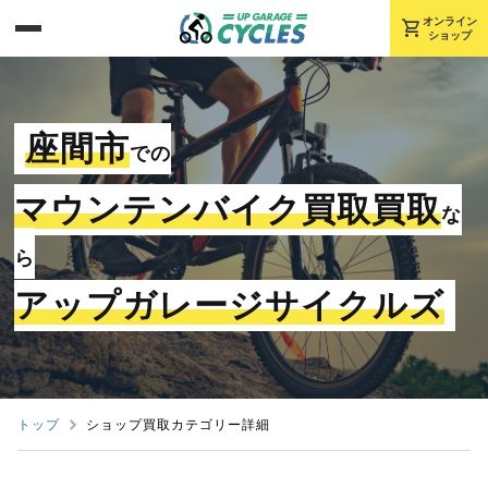
shopping_cart
オンライン
ショップ
座間市
での
マウンテンバイク買取買取
な
ら
アップガレージサイクルズ
トップ
ショップ買取カテゴリー詳細