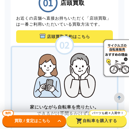
店頭買取
お近くの店舗へ直接お持ちいただく「店頭買取」
は一番ご利用いただいている買取方法です。
店頭買取予約はこちら
家にいながら自転車を売りたい。
できるだけ手間をかけずに
無料
パーツも続々入荷中！
keyboard_arrow_down
shopping_cart
買取してもらいたい。
買取 / 査定はこちら
自転車を購入する