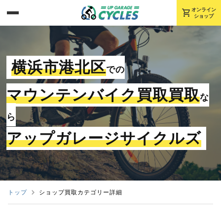
shopping_cart
オンライン
ショップ
横浜市港北区
での
マウンテンバイク買取買取
な
ら
アップガレージサイクルズ
トップ
ショップ買取カテゴリー詳細