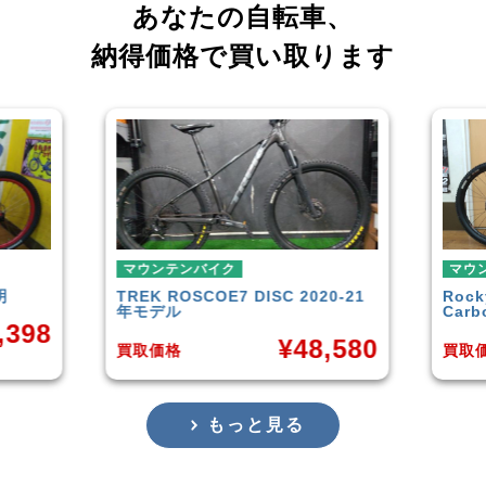
あなたの自転車、
納得価格で買い取ります
ンバイク
マウンテンバイク
SCOE7 DISC 2020-21
Rocky Mountain
Element
Carbon30 2022年モデル
¥
48,580
¥
144,
買取価格
もっと見る