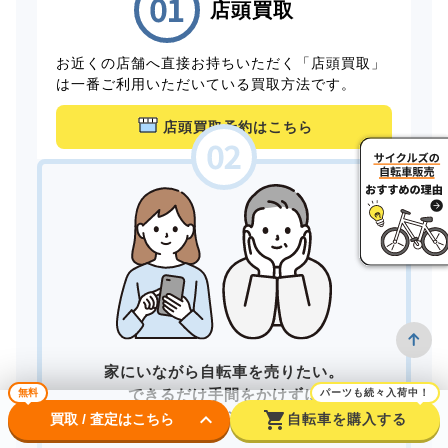
店頭買取
お近くの店舗へ直接お持ちいただく「店頭買取」
は一番ご利用いただいている買取方法です。
店頭買取予約はこちら
家にいながら自転車を売りたい。
できるだけ手間をかけずに
無料
パーツも続々入荷中！
keyboard_arrow_down
shopping_cart
買取してもらいたい。
買取 / 査定はこちら
自転車を購入する