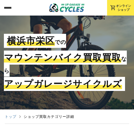
shopping_cart
オンライン
ショップ
横浜市栄区
での
マウンテンバイク買取買取
な
ら
アップガレージサイクルズ
トップ
ショップ買取カテゴリー詳細