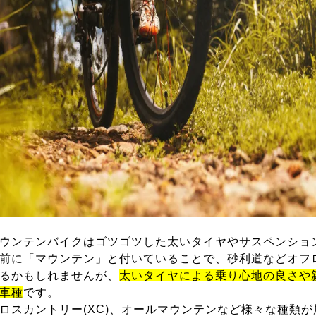
ウンテンバイクはゴツゴツした太いタイヤやサスペンショ
前に「マウンテン」と付いていることで、砂利道などオフ
るかもしれませんが、
太いタイヤによる乗り心地の良さや
車種
です。
ロスカントリー(XC)、オールマウンテンなど様々な種類