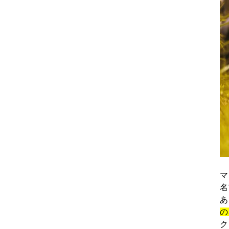
マ
名
あ
の
ク