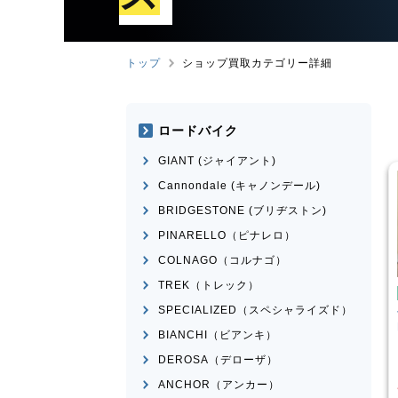
トップ
ショップ買取カテゴリー詳細
ロードバイク
GIANT (ジャイアント)
Cannondale (キャノンデール)
BRIDGESTONE (ブリヂストン)
PINARELLO（ピナレロ）
COLNAGO（コルナゴ）
TREK（トレック）
テンバイク
マウンテンバイク
SPECIALIZED（スペシャライズド）
CI
SPARTAN
Transition Bikes
モデル不
on 2015年頃モデル
明
BIANCHI（ビアンキ）
¥
101,100
¥
65,398
DEROSA（デローザ）
格
買取価格
ANCHOR（アンカー）