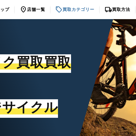
location_on
sell
local_shipping
トップ
店舗一覧
買取カテゴリー
買取方法
イク買取買取
ジサイクル