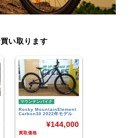
で買い取ります
マウンテンバイク
マウンテンバイク
t
GARYFISHER
GENESIS2.0
MERIDA
BIGNINE
2010年頃モデル
MTB
00
¥
21,600
¥
1
買取価格
買取価格