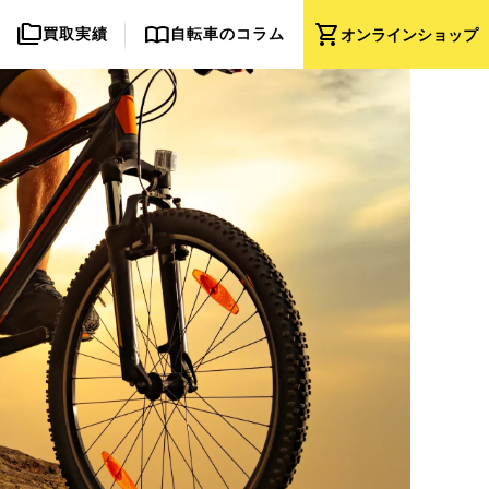
folder_copy
import_contacts
shopping_cart
買取実績
自転車のコラム
オンライン
ショップ