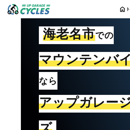
home
海老名市
での
マウンテンバ
なら
アップガレー
ズ