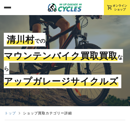
shopping_cart
オンライン
ショップ
清川村
での
マウンテンバイク買取買取
な
ら
アップガレージサイクルズ
トップ
ショップ買取カテゴリー詳細