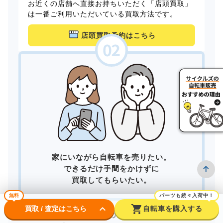
お近くの店舗へ直接お持ちいただく「店頭買取」
は一番ご利用いただいている買取方法です。
店頭買取予約はこちら
家にいながら自転車を売りたい。
できるだけ手間をかけずに
買取してもらいたい。
無料
パーツも続々入荷中！
keyboard_arrow_down
shopping_cart
買取 / 査定はこちら
自転車を購入する
そんなあなたは