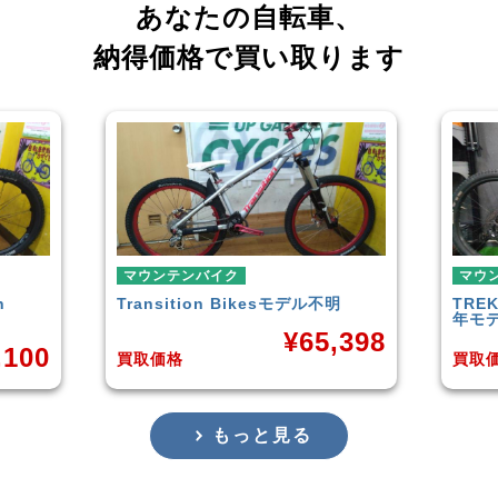
あなたの自転車、
納得価格で買い取ります
マウンテンバイク
マウ
明
TREK
ROSCOE7 DISC 2020-21
Rock
年モデル
Carb
,398
¥
48,580
買取価格
買取
もっと見る