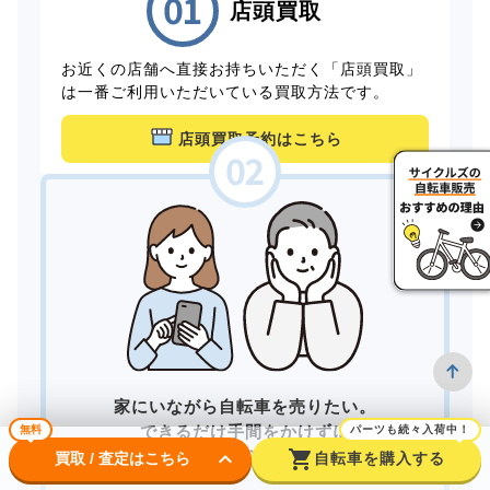
店頭買取
お近くの店舗へ直接お持ちいただく「店頭買取」
は一番ご利用いただいている買取方法です。
店頭買取予約はこちら
家にいながら自転車を売りたい。
できるだけ手間をかけずに
無料
パーツも続々入荷中！
keyboard_arrow_down
shopping_cart
買取してもらいたい。
買取 / 査定はこちら
自転車を購入する