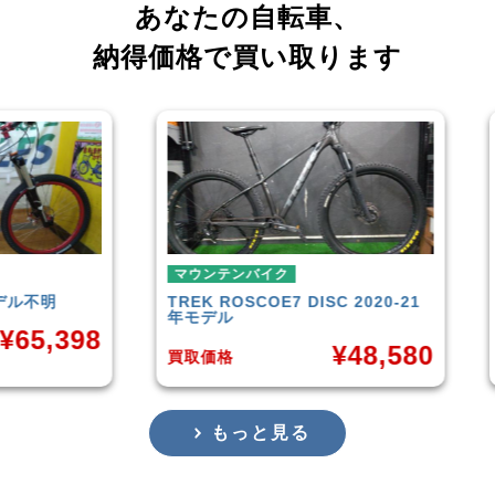
あなたの自転車、
納得価格で買い取ります
マウンテンバイク
マウンテンバ
TREK
ROSCOE7 DISC 2020-21
Rocky Mou
年モデル
Carbon30
¥
48,580
買取価格
買取価格
もっと見る