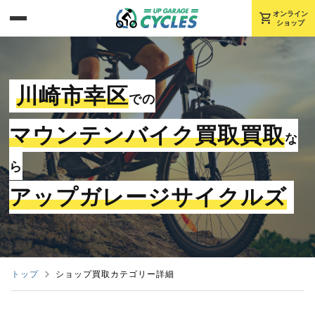
shopping_cart
オンライン
ショップ
川崎市幸区
での
マウンテンバイク買取買取
な
ら
アップガレージサイクルズ
トップ
ショップ買取カテゴリー詳細