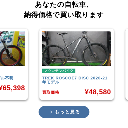
あなたの自転車、
納得価格で買い取ります
マウンテンバイク
マウンテンバイク
TREK
ROSCOE7 DISC 2020-21
Rocky Mountain
E
年モデル
Carbon30 2022
¥
48,580
買取価格
買取価格
もっと見る