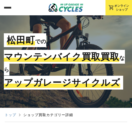
shopping_cart
オンライン
ショップ
松田町
での
マウンテンバイク買取買取
な
ら
アップガレージサイクルズ
トップ
ショップ買取カテゴリー詳細