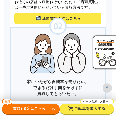
お近くの店舗へ直接お持ちいただく「店頭買取」
は一番ご利用いただいている買取方法です。
店頭買取予約はこちら
家にいながら自転車を売りたい。
できるだけ手間をかけずに
買取してもらいたい。
無料
パーツも続々入荷中！
keyboard_arrow_down
shopping_cart
買取 / 査定はこちら
自転車を購入する
そんなあなたは