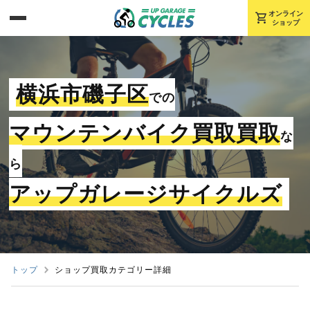
shopping_cart
オンライン
ショップ
横浜市磯子区
での
マウンテンバイク買取買取
な
ら
アップガレージサイクルズ
トップ
ショップ買取カテゴリー詳細