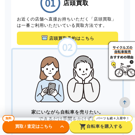
店頭買取
お近くの店舗へ直接お持ちいただく「店頭買取」
は一番ご利用いただいている買取方法です。
店頭買取予約はこちら
家にいながら自転車を売りたい。
できるだけ手間をかけずに
無料
パーツも続々入荷中！
keyboard_arrow_down
shopping_cart
買取してもらいたい。
買取 / 査定はこちら
自転車を購入する