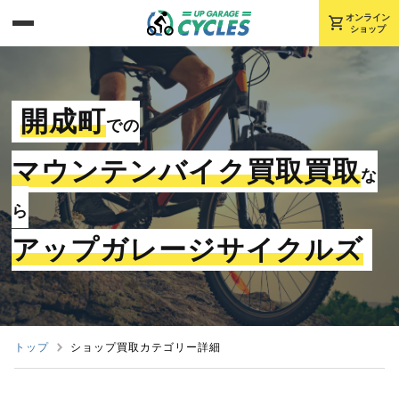
shopping_cart
オンライン
ショップ
開成町
での
マウンテンバイク買取買取
な
ら
アップガレージサイクルズ
トップ
ショップ買取カテゴリー詳細