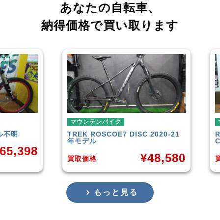
あなたの自転車、
納得価格で買い取ります
ウンテンバイク
マウンテンバイク
EK
ROSCOE7 DISC 2020-21
Rocky Mountain
Eleme
モデル
Carbon30 2022年モデル
¥
48,580
¥
1
取価格
買取価格
もっと見る