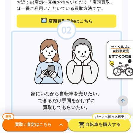
お近くの店舗へ直接お持ちいただく「店頭買取」
は一番ご利用いただいている買取方法です。
店頭買取予約はこちら
家にいながら自転車を売りたい。
できるだけ手間をかけずに
買取してもらいたい。
無料
パーツも続々入荷中！
keyboard_arrow_down
shopping_cart
買取 / 査定はこちら
自転車を購入する
そんなあなたは