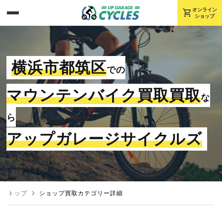
shopping_cart
オンライン
ショップ
横浜市都筑区
での
マウンテンバイク買取買取
な
ら
アップガレージサイクルズ
トップ
ショップ買取カテゴリー詳細