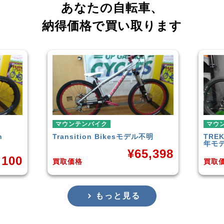
あなたの自転車、
納得価格で買い取ります
マウンテンバイク
マウ
明
TREK
ROSCOE7 DISC 2020-21
Rock
年モデル
Carb
,398
¥
48,580
買取価格
買取
もっと見る