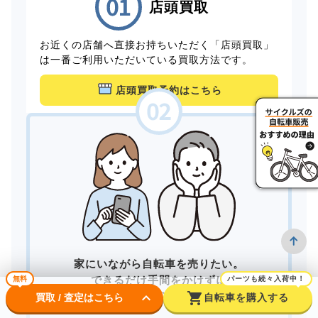
店頭買取
お近くの店舗へ直接お持ちいただく「店頭買取」
は一番ご利用いただいている買取方法です。
店頭買取予約はこちら
家にいながら自転車を売りたい。
できるだけ手間をかけずに
無料
パーツも続々入荷中！
keyboard_arrow_down
shopping_cart
買取してもらいたい。
買取 / 査定はこちら
自転車を購入する