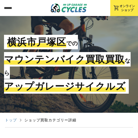
shopping_cart
オンライン
ショップ
横浜市戸塚区
での
マウンテンバイク買取買取
な
ら
アップガレージサイクルズ
トップ
ショップ買取カテゴリー詳細