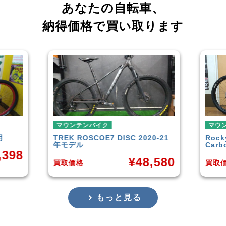
あなたの自転車、
納得価格で買い取ります
マウンテンバイク
マウ
0-21
Rocky Mountain
Element
GAR
Carbon30 2022年モデル
年頃
,580
¥
144,000
買取価格
買取
もっと見る