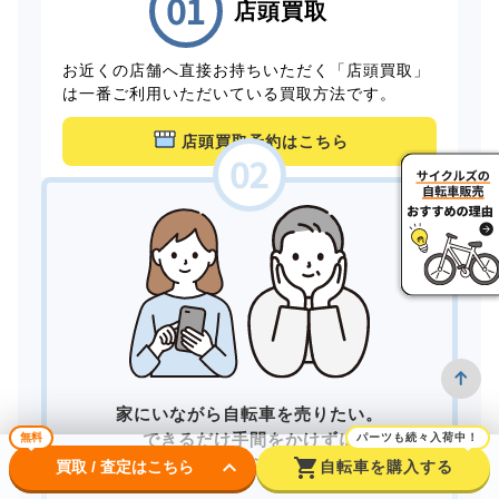
店頭買取
お近くの店舗へ直接お持ちいただく「店頭買取」
は一番ご利用いただいている買取方法です。
店頭買取予約はこちら
家にいながら自転車を売りたい。
できるだけ手間をかけずに
無料
パーツも続々入荷中！
keyboard_arrow_down
shopping_cart
買取してもらいたい。
買取 / 査定はこちら
自転車を購入する