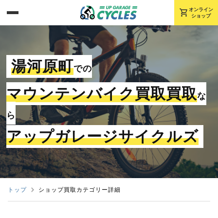
shopping_cart
オンライン
ショップ
湯河原町
での
マウンテンバイク買取買取
な
ら
アップガレージサイクルズ
トップ
ショップ買取カテゴリー詳細