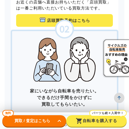
お近くの店舗へ直接お持ちいただく「店頭買取」
は一番ご利用いただいている買取方法です。
店頭買取予約はこちら
家にいながら自転車を売りたい。
できるだけ手間をかけずに
買取してもらいたい。
無料
パーツも続々入荷中！
keyboard_arrow_down
shopping_cart
買取 / 査定はこちら
自転車を購入する
そんなあなたは