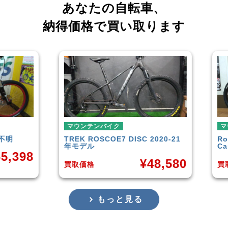
あなたの自転車、
納得価格で買い取ります
マウンテンバイク
マウンテンバイク
TREK
ROSCOE7 DISC 2020-21
Rocky Mountain
E
年モデル
Carbon30 2022
¥
48,580
買取価格
買取価格
もっと見る