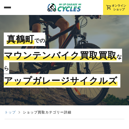
shopping_cart
オンライン
ショップ
真鶴町
での
マウンテンバイク買取買取
な
ら
アップガレージサイクルズ
トップ
ショップ買取カテゴリー詳細