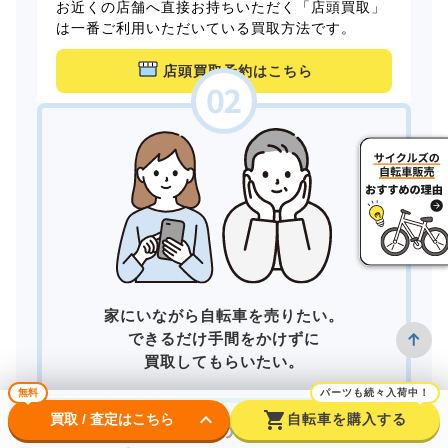
お近くの店舗へ直接お持ちいただく「店頭買取」
は一番ご利用いただいている買取方法です。
店頭買取予約はこちら
家にいながら自転車を売りたい。
できるだけ手間をかけずに
買取してもらいたい。
無料
パーツも続々入荷中！
keyboard_arrow_down
shopping_cart
買取 / 査定はこちら
自転車を購入する
そんなあなたは