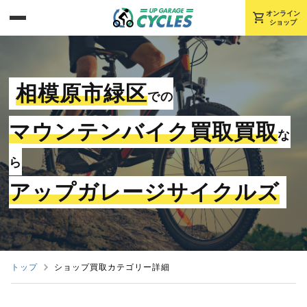
shopping_cart
オンライン
ショップ
相模原市緑区
での
マウンテンバイク買取買取
な
ら
アップガレージサイクルズ
トップ
ショップ買取カテゴリー詳細