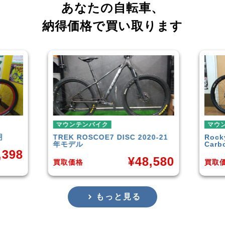
あなたの自転車、
納得価格で買い取ります
イク
マウンテンバイク
OE7 DISC 2020-21
Rocky Mountain
Element
Carbon30 2022年モデル
¥
48,580
¥
144,00
買取価格
もっと見る