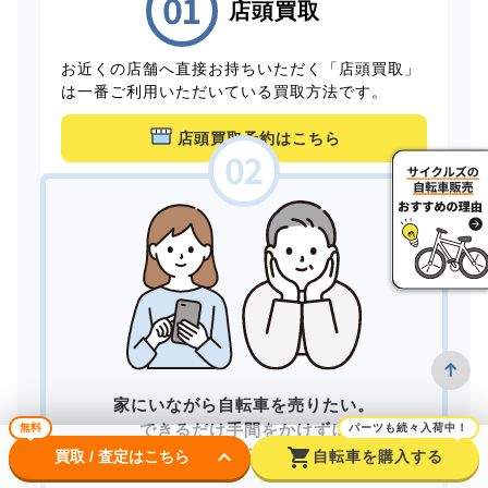
店頭買取
お近くの店舗へ直接お持ちいただく「店頭買取」
は一番ご利用いただいている買取方法です。
店頭買取予約はこちら
家にいながら自転車を売りたい。
できるだけ手間をかけずに
無料
パーツも続々入荷中！
keyboard_arrow_down
shopping_cart
買取してもらいたい。
買取 / 査定はこちら
自転車を購入する