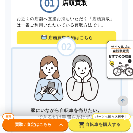
店頭買取
お近くの店舗へ直接お持ちいただく「店頭買取」
は一番ご利用いただいている買取方法です。
店頭買取予約はこちら
家にいながら自転車を売りたい。
できるだけ手間をかけずに
無料
パーツも続々入荷中！
keyboard_arrow_down
shopping_cart
買取してもらいたい。
買取 / 査定はこちら
自転車を購入する