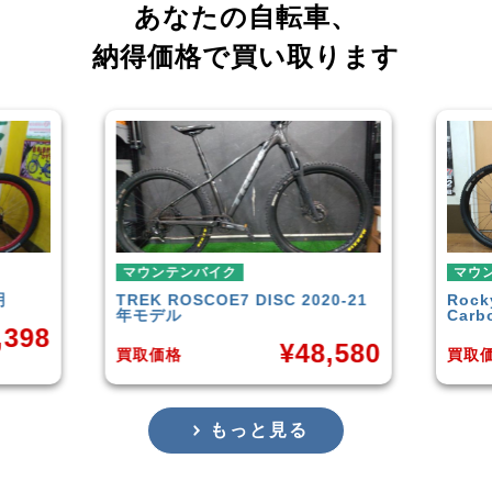
あなたの自転車、
納得価格で買い取ります
マウンテンバイク
マ
20-21
Rocky Mountain
Element
GAR
Carbon30 2022年モデル
年頃
8,580
¥
144,000
買取価格
買取
もっと見る