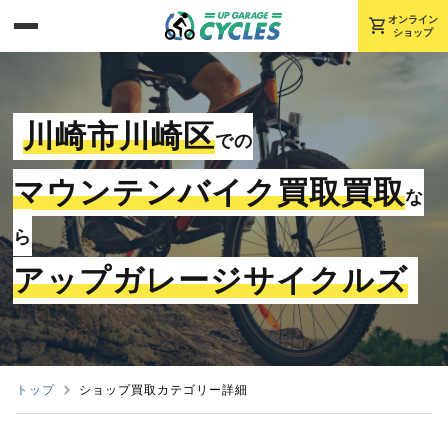
shopping_cart
オンライン
ショップ
川崎市川崎区
での
マウンテンバイク買取買取
な
ら
アップガレージサイクルズ
トップ
ショップ買取カテゴリー詳細