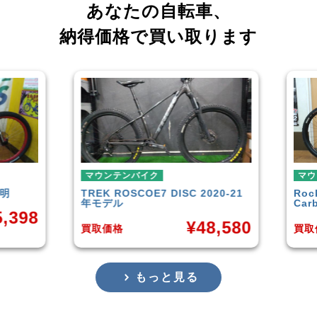
あなたの自転車、
納得価格で買い取ります
ンテンバイク
マウンテンバイク
K
ROSCOE7 DISC 2020-21
Rocky Mountain
Elemen
デル
Carbon30 2022年モデル
¥
48,580
¥
14
価格
買取価格
もっと見る