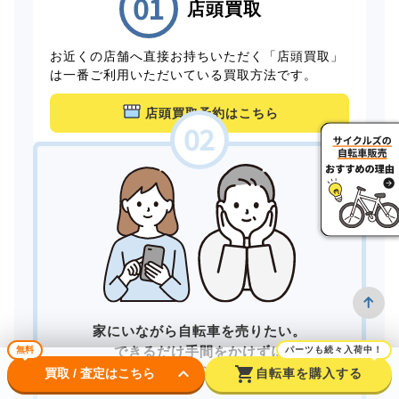
店頭買取
お近くの店舗へ直接お持ちいただく「店頭買取」
は一番ご利用いただいている買取方法です。
店頭買取予約はこちら
家にいながら自転車を売りたい。
できるだけ手間をかけずに
無料
パーツも続々入荷中！
keyboard_arrow_down
shopping_cart
買取してもらいたい。
買取 / 査定はこちら
自転車を購入する