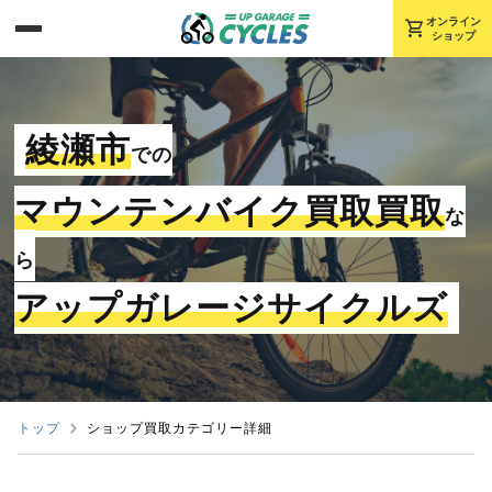
shopping_cart
オンライン
ショップ
綾瀬市
での
マウンテンバイク買取買取
な
ら
アップガレージサイクルズ
トップ
ショップ買取カテゴリー詳細