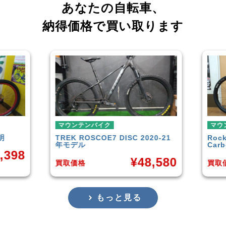
あなたの自転車、
納得価格で買い取ります
ンバイク
マウンテンバイク
OSCOE7 DISC 2020-21
Rocky Mountain
Element
ル
Carbon30 2022年モデル
¥
48,580
¥
144,
格
買取価格
もっと見る