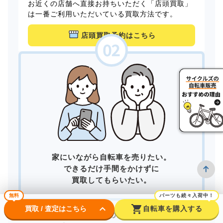
お近くの店舗へ直接お持ちいただく「店頭買取」
は一番ご利用いただいている買取方法です。
店頭買取予約はこちら
家にいながら自転車を売りたい。
できるだけ手間をかけずに
買取してもらいたい。
無料
パーツも続々入荷中！
keyboard_arrow_down
shopping_cart
買取 / 査定はこちら
自転車を購入する
そんなあなたは