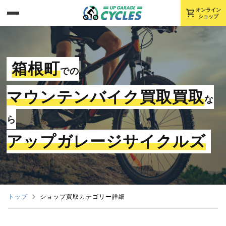
shopping_cart
オンライン
ショップ
箱根町
での
マウンテンバイク買取買取
な
ら
アップガレージサイクルズ
トップ
ショップ買取カテゴリー詳細