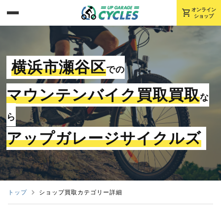
shopping_cart
オンライン
ショップ
横浜市瀬谷区
での
マウンテンバイク買取買取
な
ら
アップガレージサイクルズ
トップ
ショップ買取カテゴリー詳細