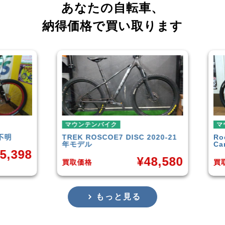
あなたの自転車、
納得価格で買い取ります
テンバイク
マウンテンバイク
ROSCOE7 DISC 2020-21
Rocky Mountain
Element
ル
Carbon30 2022年モデル
¥
48,580
¥
144
格
買取価格
もっと見る