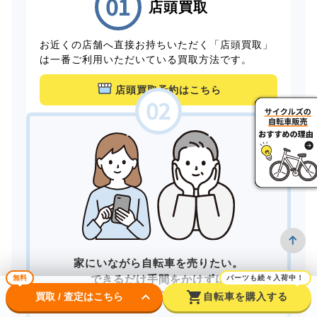
店頭買取
お近くの店舗へ直接お持ちいただく「店頭買取」
は一番ご利用いただいている買取方法です。
店頭買取予約はこちら
家にいながら自転車を売りたい。
できるだけ手間をかけずに
無料
パーツも続々入荷中！
keyboard_arrow_down
shopping_cart
買取してもらいたい。
買取 / 査定はこちら
自転車を購入する