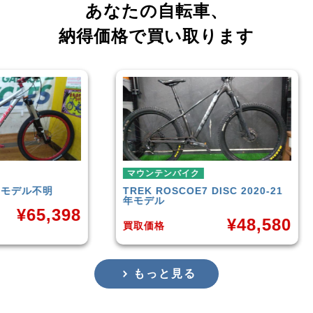
あなたの自転車、
納得価格で買い取ります
マウンテンバイク
マウンテン
TREK
ROSCOE7 DISC 2020-21
Rocky Mo
年モデル
Carbon3
8
¥
48,580
買取価格
買取価格
もっと見る