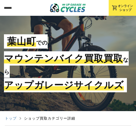
shopping_cart
オンライン
ショップ
葉山町
での
マウンテンバイク買取買取
な
ら
アップガレージサイクルズ
トップ
ショップ買取カテゴリー詳細