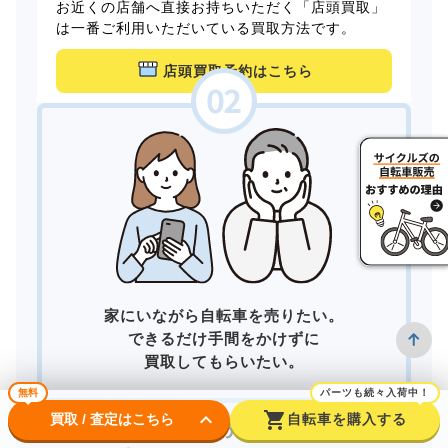
お近くの店舗へ直接お持ちいただく「店頭買取」
は一番ご利用いただいている買取方法です。
店頭買取予約はこちら
家にいながら自転車を売りたい。
できるだけ手間をかけずに
買取してもらいたい。
無料
パーツも続々入荷中！
keyboard_arrow_down
shopping_cart
買取 / 査定はこちら
自転車を購入する
そんなあなたは