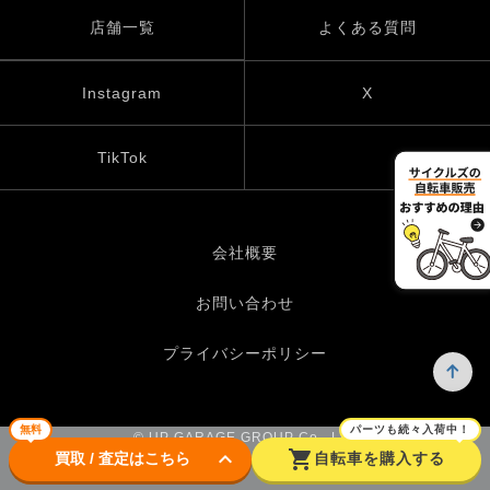
店舗一覧
よくある質問
Instagram
X
TikTok
会社概要
お問い合わせ
プライバシーポリシー
無料
パーツも続々入荷中！
© UP GARAGE GROUP Co., Ltd.
keyboard_arrow_down
shopping_cart
買取 / 査定はこちら
自転車を購入する