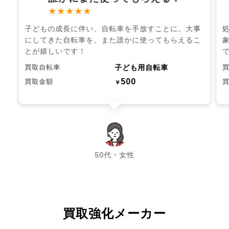
★★★★★
子どもの成長に伴い、自転車を手放すことに。大事
にしてきた自転車を、また誰かに使ってもらえるこ
とが嬉しいです！
子ども用自転車
買取自転車
500
買取金額
￥
chevron_left
chevron_right
50代・女性
買取強化メーカー