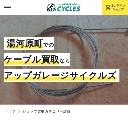
shopping_cart
オンライン
ショップ
湯河原町
での
ケーブル買取
なら
アップガレージサイクルズ
トップ
ショップ買取カテゴリー詳細