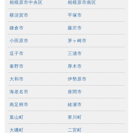
相模原市中央区
相模原市南区
横須賀市
平塚市
鎌倉市
藤沢市
小田原市
茅ヶ崎市
逗子市
三浦市
秦野市
厚木市
大和市
伊勢原市
海老名市
座間市
南足柄市
綾瀬市
葉山町
寒川町
大磯町
二宮町