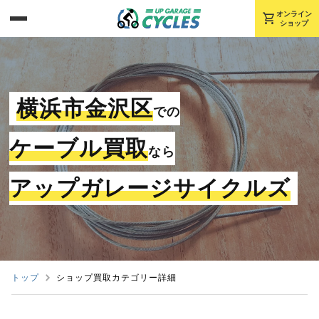
shopping_cart
オンライン
ショップ
横浜市金沢区
での
ケーブル買取
なら
アップガレージサイクルズ
トップ
ショップ買取カテゴリー詳細