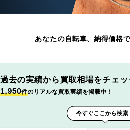
あなたの自転車、
納得価格
過去の実績から
買取相場をチェッ
1,950
件
のリアルな買取実績を掲載中！
今すぐここから検索