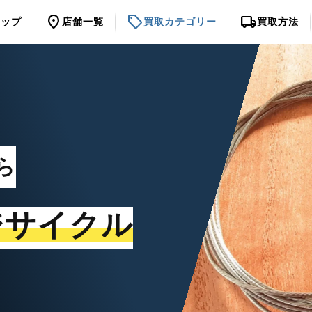
location_on
sell
local_shipping
トップ
店舗一覧
買取カテゴリー
買取方法
ら
ジサイクル