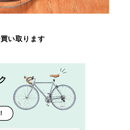
で買い取ります
ク
！