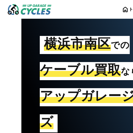
home
横浜市南区
での
ケーブル買取
な
アップガレー
ズ