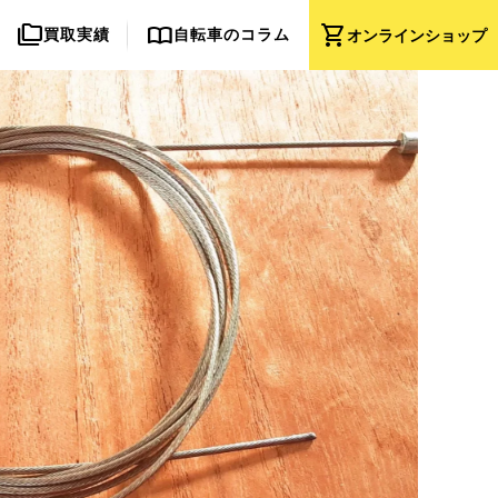
folder_copy
import_contacts
shopping_cart
買取実績
自転車のコラム
オンライン
ショップ