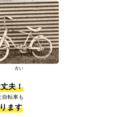
古い
大丈夫！
な自転車も
取ります