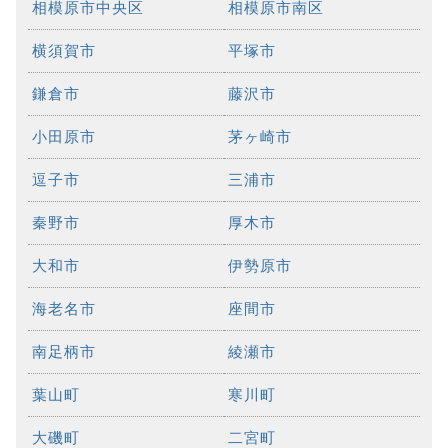
相模原市中央区
相模原市南区
横須賀市
平塚市
鎌倉市
藤沢市
小田原市
茅ヶ崎市
逗子市
三浦市
秦野市
厚木市
大和市
伊勢原市
海老名市
座間市
南足柄市
綾瀬市
葉山町
寒川町
大磯町
二宮町