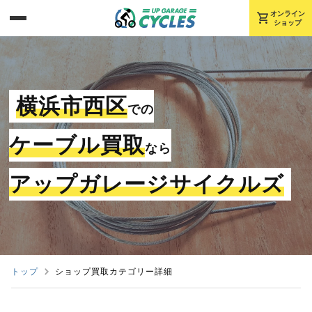
shopping_cart
オンライン
ショップ
横浜市西区
での
ケーブル買取
なら
アップガレージサイクルズ
トップ
ショップ買取カテゴリー詳細