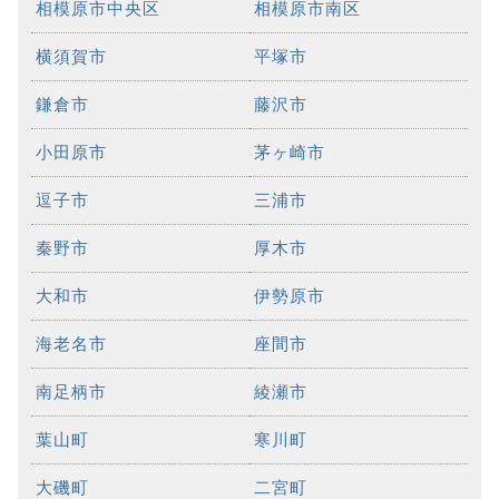
相模原市中央区
相模原市南区
横須賀市
平塚市
鎌倉市
藤沢市
小田原市
茅ヶ崎市
逗子市
三浦市
秦野市
厚木市
大和市
伊勢原市
海老名市
座間市
南足柄市
綾瀬市
葉山町
寒川町
大磯町
二宮町