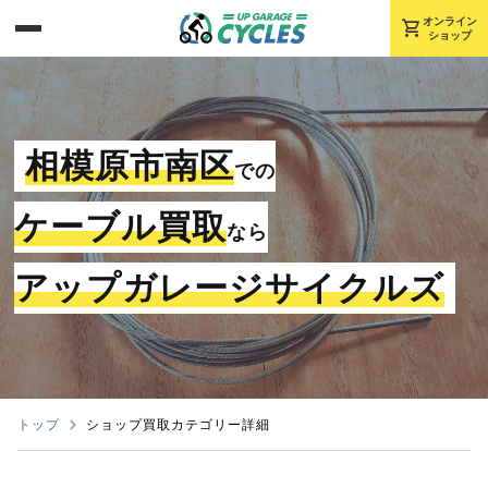
shopping_cart
オンライン
ショップ
相模原市南区
での
ケーブル買取
なら
アップガレージサイクルズ
トップ
ショップ買取カテゴリー詳細