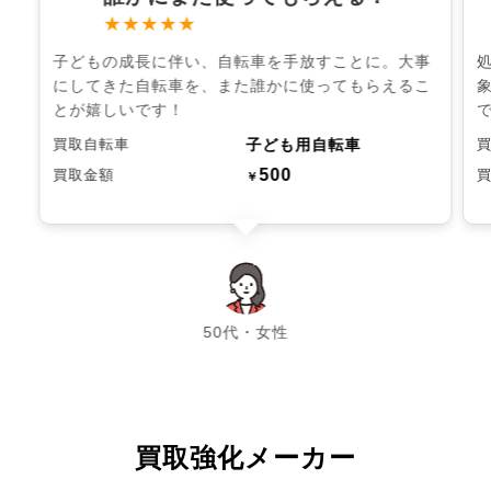
★★★★★
子どもの成長に伴い、自転車を手放すことに。大事
にしてきた自転車を、また誰かに使ってもらえるこ
とが嬉しいです！
子ども用自転車
買取自転車
500
買取金額
￥
chevron_left
chevron_right
50代・女性
買取強化メーカー