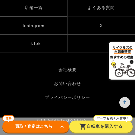
店舗一覧
よくある質問
Instagram
X
TikTok
会社概要
お問い合わせ
プライバシーポリシー
無料
パーツも続々入荷中！
© UP GARAGE GROUP Co., Ltd.
keyboard_arrow_down
shopping_cart
買取 / 査定はこちら
自転車を購入する