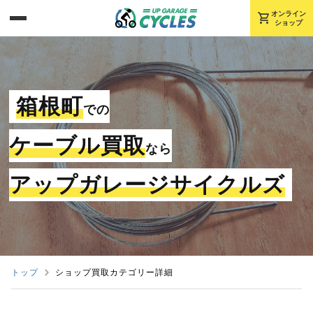
shopping_cart
オンライン
ショップ
箱根町
での
ケーブル買取
なら
アップガレージサイクルズ
トップ
ショップ買取カテゴリー詳細