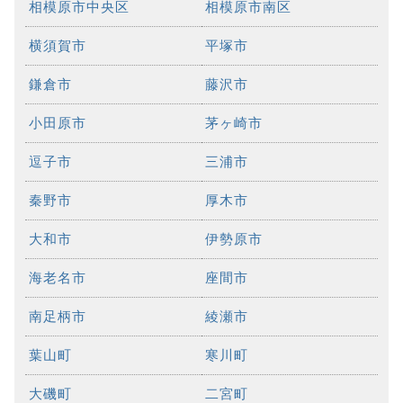
相模原市中央区
相模原市南区
横須賀市
平塚市
鎌倉市
藤沢市
小田原市
茅ヶ崎市
逗子市
三浦市
秦野市
厚木市
大和市
伊勢原市
海老名市
座間市
南足柄市
綾瀬市
葉山町
寒川町
大磯町
二宮町