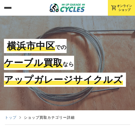
shopping_cart
オンライン
ショップ
横浜市中区
での
ケーブル買取
なら
アップガレージサイクルズ
トップ
ショップ買取カテゴリー詳細