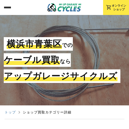
shopping_cart
オンライン
ショップ
横浜市青葉区
での
ケーブル買取
なら
アップガレージサイクルズ
トップ
ショップ買取カテゴリー詳細