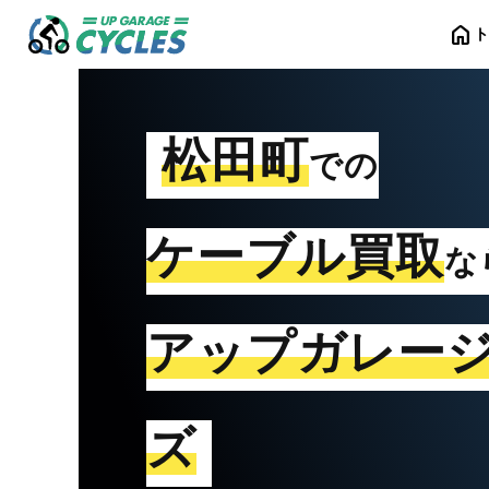
home
松田町
での
ケーブル買取
な
アップガレー
ズ