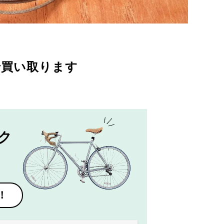
で買い取ります
ク
！