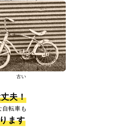
古い
大丈夫！
な自転車も
取ります