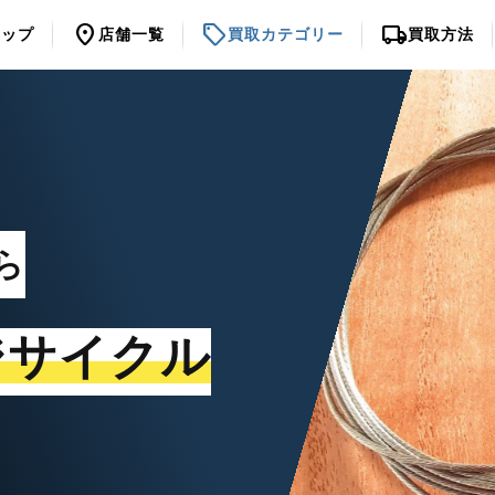
location_on
sell
local_shipping
トップ
店舗一覧
買取カテゴリー
買取方法
ら
ジサイクル