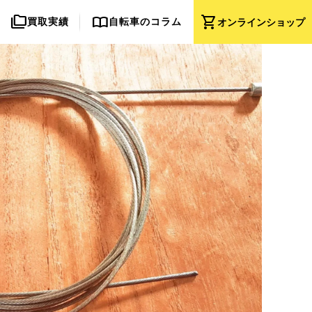
folder_copy
import_contacts
shopping_cart
買取実績
自転車のコラム
オンライン
ショップ