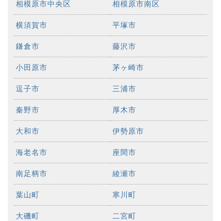
相模原市中央区
相模原市南区
横須賀市
平塚市
鎌倉市
藤沢市
小田原市
茅ヶ崎市
逗子市
三浦市
秦野市
厚木市
大和市
伊勢原市
海老名市
座間市
南足柄市
綾瀬市
葉山町
寒川町
大磯町
二宮町