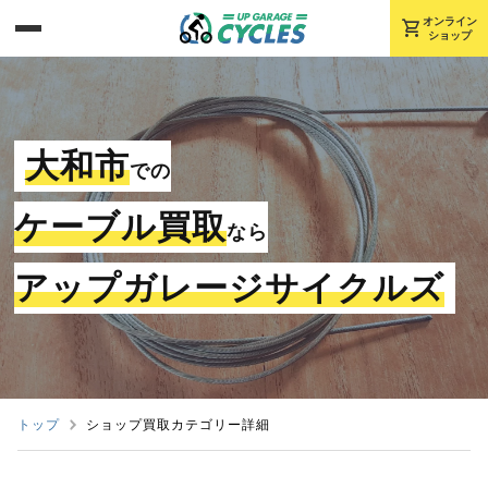
shopping_cart
オンライン
ショップ
大和市
での
ケーブル買取
なら
アップガレージサイクルズ
トップ
ショップ買取カテゴリー詳細