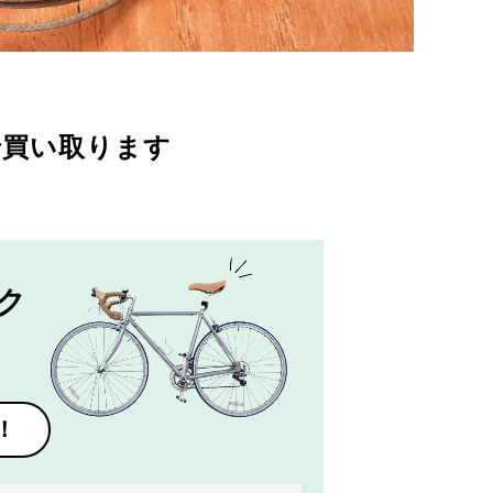
で買い取ります
ク
！