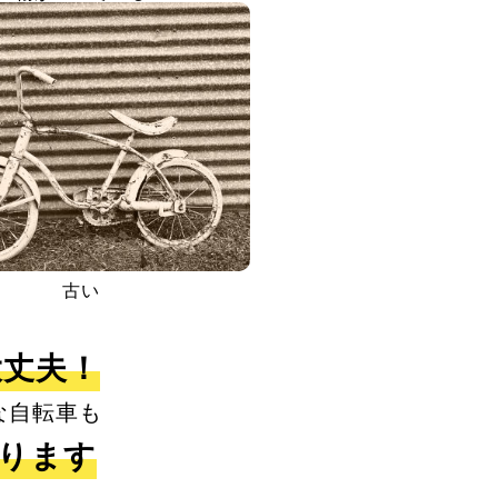
古い
大丈夫！
な自転車も
取ります