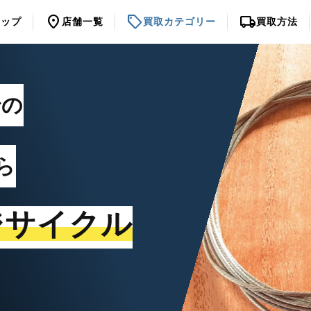
location_on
sell
local_shipping
トップ
店舗一覧
買取カテゴリー
買取方法
での
ら
ジサイクル