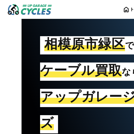
home
相模原市緑区
ケーブル買取
な
アップガレー
ズ