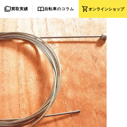
folder_copy
import_contacts
shopping_cart
買取実績
自転車のコラム
オンライン
ショップ