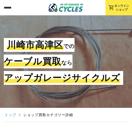
shopping_cart
オンライン
ショップ
川崎市高津区
での
ケーブル買取
なら
アップガレージサイクルズ
トップ
ショップ買取カテゴリー詳細