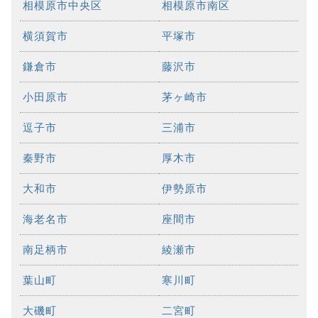
相模原市中央区
相模原市南区
横須賀市
平塚市
鎌倉市
藤沢市
小田原市
茅ヶ崎市
逗子市
三浦市
秦野市
厚木市
大和市
伊勢原市
海老名市
座間市
南足柄市
綾瀬市
葉山町
寒川町
大磯町
二宮町