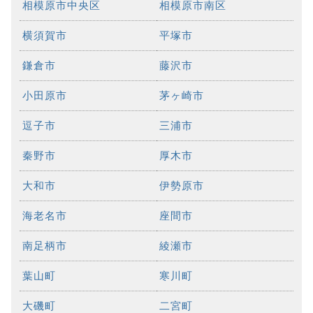
相模原市中央区
相模原市南区
横須賀市
平塚市
鎌倉市
藤沢市
小田原市
茅ヶ崎市
逗子市
三浦市
秦野市
厚木市
大和市
伊勢原市
海老名市
座間市
南足柄市
綾瀬市
葉山町
寒川町
大磯町
二宮町