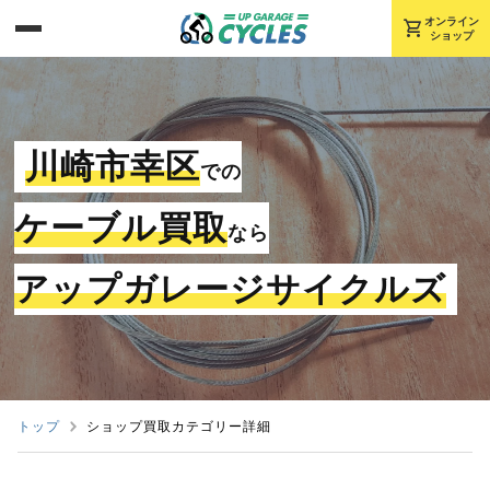
shopping_cart
オンライン
ショップ
川崎市幸区
での
ケーブル買取
なら
アップガレージサイクルズ
トップ
ショップ買取カテゴリー詳細