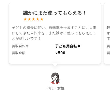
誰かにまた使ってもらえる！
★★★★★
子どもの成長に伴い、自転車を手放すことに。大事
にしてきた自転車を、また誰かに使ってもらえるこ
とが嬉しいです！
子ども用自転車
買取自転車
500
買取金額
￥
chevron_left
chevron_right
50代・女性