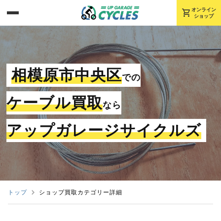
shopping_cart
オンライン
ショップ
相模原市中央区
での
ケーブル買取
なら
アップガレージサイクルズ
トップ
ショップ買取カテゴリー詳細