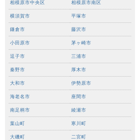
相模原市中央区
相模原市南区
横須賀市
平塚市
鎌倉市
藤沢市
小田原市
茅ヶ崎市
逗子市
三浦市
秦野市
厚木市
大和市
伊勢原市
海老名市
座間市
南足柄市
綾瀬市
葉山町
寒川町
大磯町
二宮町