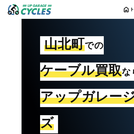
home
山北町
での
ケーブル買取
な
アップガレー
ズ