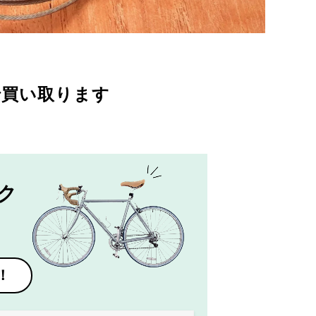
で買い取ります
ク
！