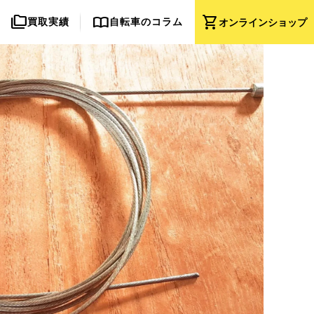
folder_copy
import_contacts
shopping_cart
買取実績
自転車のコラム
オンライン
ショップ