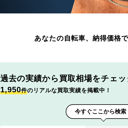
あなたの自転車、
納得価格
過去の実績から
買取相場をチェッ
1,950
件
のリアルな買取実績を掲載中！
今すぐここから検索