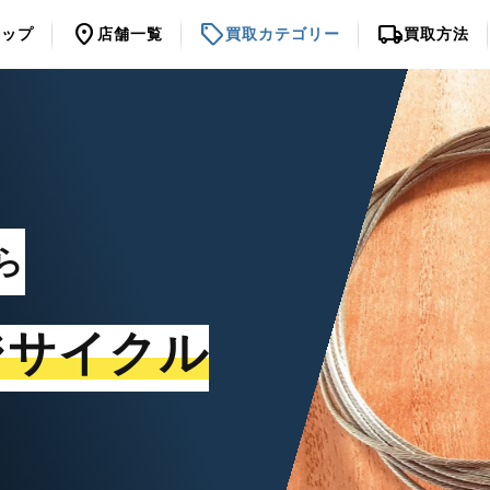
location_on
sell
local_shipping
トップ
店舗一覧
買取カテゴリー
買取方法
ら
ジサイクル