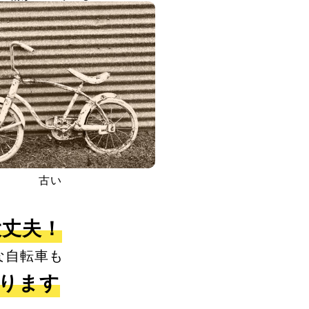
古い
大丈夫！
な自転車も
取ります