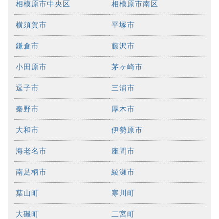
相模原市中央区
相模原市南区
横須賀市
平塚市
鎌倉市
藤沢市
小田原市
茅ヶ崎市
逗子市
三浦市
秦野市
厚木市
大和市
伊勢原市
海老名市
座間市
南足柄市
綾瀬市
葉山町
寒川町
大磯町
二宮町