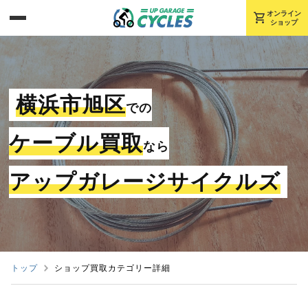
shopping_cart
オンライン
ショップ
横浜市旭区
での
ケーブル買取
なら
アップガレージサイクルズ
トップ
ショップ買取カテゴリー詳細