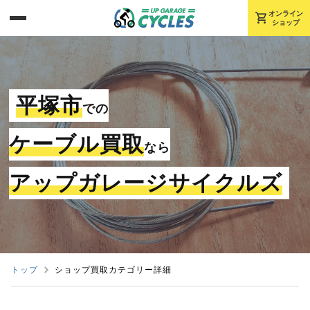
shopping_cart
オンライン
ショップ
平塚市
での
ケーブル買取
なら
アップガレージサイクルズ
トップ
ショップ買取カテゴリー詳細