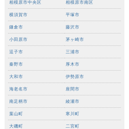
相模原市中央区
相模原市南区
横須賀市
平塚市
鎌倉市
藤沢市
小田原市
茅ヶ崎市
逗子市
三浦市
秦野市
厚木市
大和市
伊勢原市
海老名市
座間市
南足柄市
綾瀬市
葉山町
寒川町
大磯町
二宮町