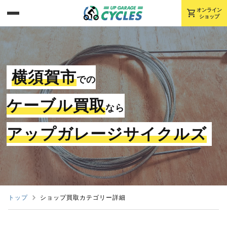
shopping_cart
オンライン
ショップ
横須賀市
での
ケーブル買取
なら
アップガレージサイクルズ
トップ
ショップ買取カテゴリー詳細