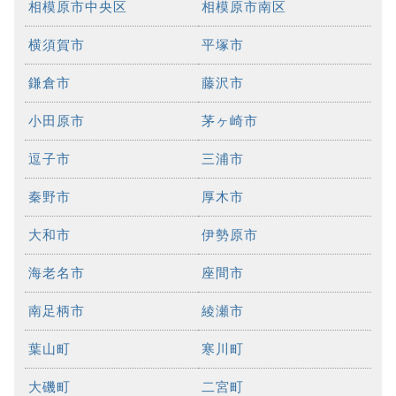
相模原市中央区
相模原市南区
横須賀市
平塚市
鎌倉市
藤沢市
小田原市
茅ヶ崎市
逗子市
三浦市
秦野市
厚木市
大和市
伊勢原市
海老名市
座間市
南足柄市
綾瀬市
葉山町
寒川町
大磯町
二宮町