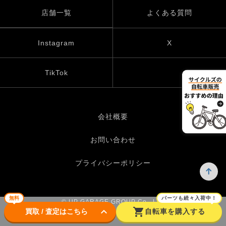
店舗一覧
よくある質問
Instagram
X
TikTok
会社概要
お問い合わせ
プライバシーポリシー
無料
パーツも続々入荷中！
© UP GARAGE GROUP Co., Ltd.
keyboard_arrow_down
shopping_cart
買取 / 査定はこちら
自転車を購入する