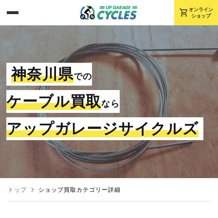
shopping_cart
オンライン
ショップ
神奈川県
での
ケーブル買取
なら
アップガレージサイクルズ
トップ
ショップ買取カテゴリー詳細