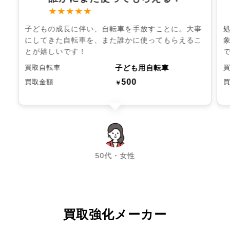
★★★★★
子どもの成長に伴い、自転車を手放すことに。大事
にしてきた自転車を、また誰かに使ってもらえるこ
とが嬉しいです！
子ども用自転車
買取自転車
500
買取金額
￥
chevron_left
chevron_right
50代・女性
買取強化メーカー