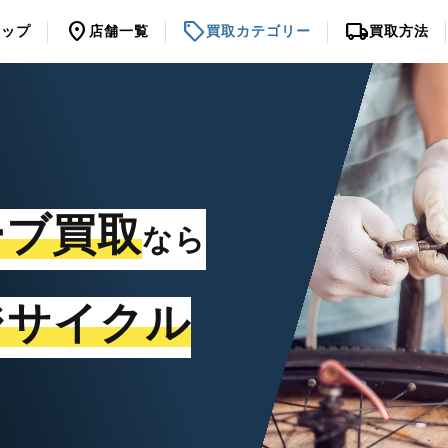
location_on
sell
local_shipping
トップ
店舗一覧
買取カテゴリー
買取方法
ーブ買取
なら
ジサイクル