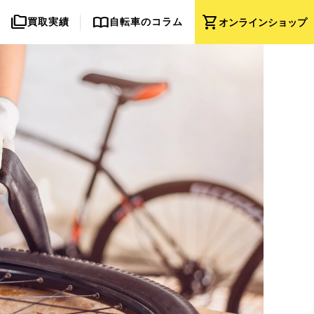
folder_copy
import_contacts
shopping_cart
買取実績
自転車のコラム
オンライン
ショップ