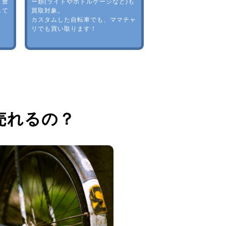
。豊
ー類(ライトやボトルゲージなど)も
して
買取対象。
カスタムした自転車でも、ママチャ
リでも買い取ります！
売れるの？