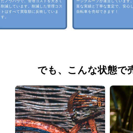
たノウハウで、管理コストを大きく
ージグループが運営しています
削減しています。削減した管理コス
富な実績と丁寧な査定で、安心
トはすべて買取額に反映していま
自転車を売却できます！
す。
でも、
こんな状態で