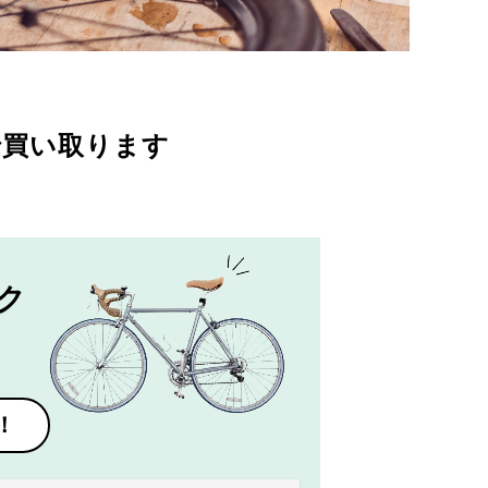
で買い取ります
ク
！