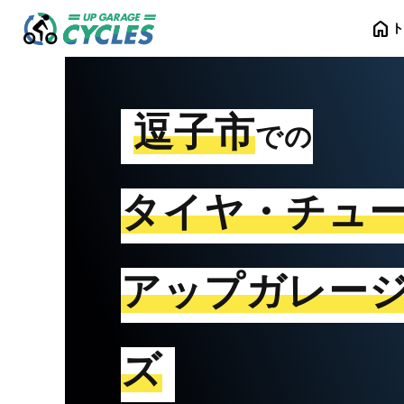
home
逗子市
での
タイヤ・チュ
アップガレー
ズ