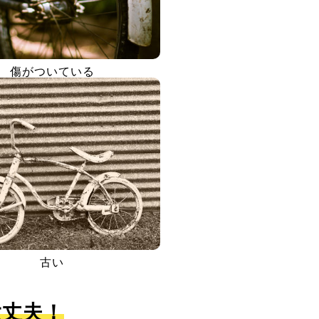
傷がついている
古い
大丈夫！