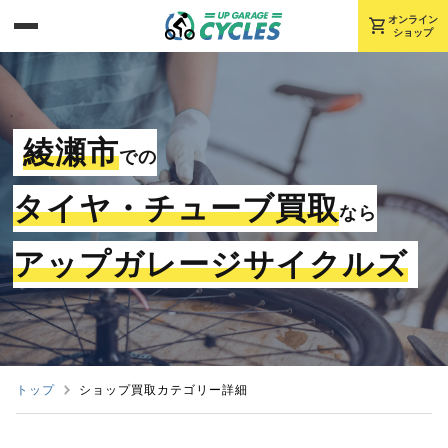
shopping_cart
オンライン
ショップ
綾瀬市
での
タイヤ・チューブ買取
なら
アップガレージサイクルズ
トップ
ショップ買取カテゴリー詳細