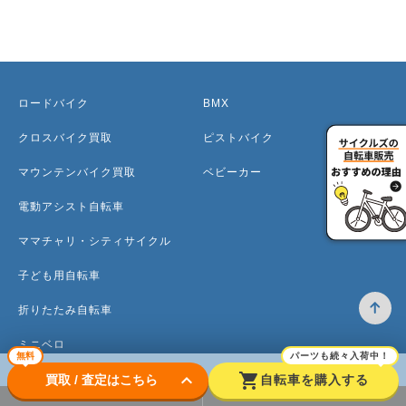
ロードバイク
BMX
クロスバイク買取
ピストバイク
マウンテンバイク買取
ベビーカー
電動アシスト自転車
ママチャリ・シティサイクル
子ども用自転車
折りたたみ自転車
ミニベロ
無料
パーツも続々入荷中！
keyboard_arrow_down
shopping_cart
買取 / 査定はこちら
自転車を購入する