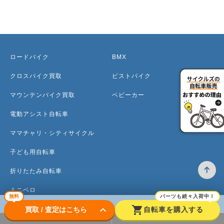
ロードバイク
BMX
クロスバイク買取
ピストバイク
マウンテンバイク買取
ベビーカー
電動アシスト自転車
ママチャリ・シティサイクル
子ども用自転車
折りたたみ自転車
ミニベロ
無料
パーツも続々入荷中！
keyboard_arrow_down
shopping_cart
買取 / 査定はこちら
自転車を購入する