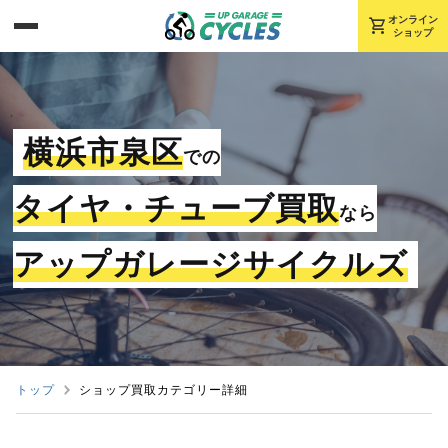
shopping_cart
オンライン
ショップ
横浜市泉区
での
タイヤ・チューブ買取
なら
アップガレージサイクルズ
トップ
ショップ買取カテゴリー詳細