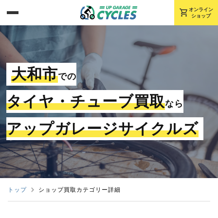
shopping_cart
オンライン
ショップ
大和市
での
タイヤ・チューブ買取
なら
アップガレージサイクルズ
トップ
ショップ買取カテゴリー詳細