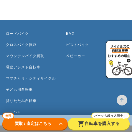
ロードバイク
BMX
クロスバイク買取
ピストバイク
マウンテンバイク買取
ベビーカー
電動アシスト自転車
ママチャリ・シティサイクル
子ども用自転車
折りたたみ自転車
ミニベロ
無料
パーツも続々入荷中！
keyboard_arrow_down
shopping_cart
買取 / 査定はこちら
自転車を購入する