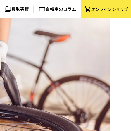
folder_copy
import_contacts
shopping_cart
買取実績
自転車のコラム
オンライン
ショップ