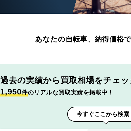
あなたの自転車、
納得価格
過去の実績から
買取相場をチェッ
1,950
件
のリアルな買取実績を掲載中！
今すぐここから検索