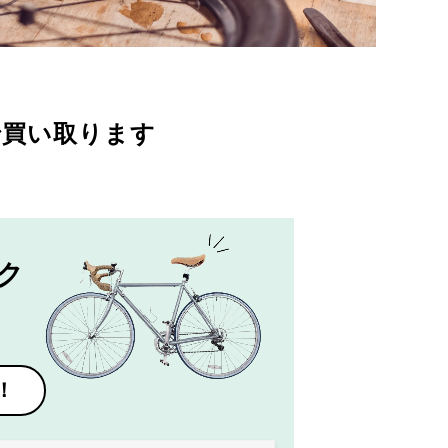
で買い取ります
ク
！