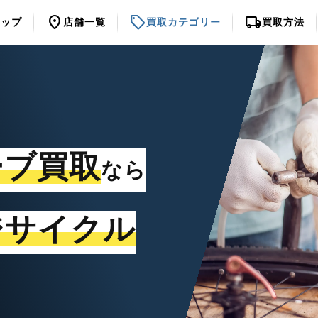
location_on
sell
local_shipping
トップ
店舗一覧
買取カテゴリー
買取方法
ーブ買取
なら
ジサイクル