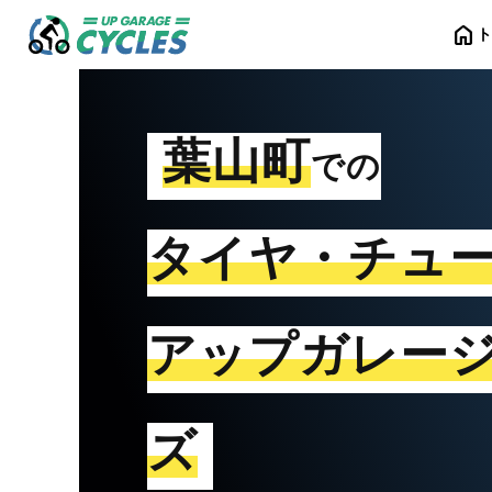
home
葉山町
での
タイヤ・チュ
アップガレー
ズ