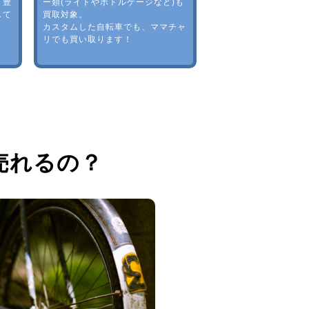
。豊
ー類(ライトやボトルゲージなど)も
して
買取対象。
カスタムした自転車でも、ママチャ
リでも買い取ります！
売れるの？