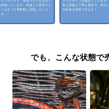
たノウハウで、管理コストを大きく
ージグループが運営しています
削減しています。削減した管理コス
富な実績と丁寧な査定で、安心
トはすべて買取額に反映していま
自転車を売却できます！
す。
でも、
こんな状態で