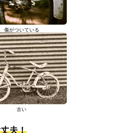
傷がついている
古い
大丈夫！