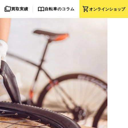
folder_copy
import_contacts
shopping_cart
買取実績
自転車のコラム
オンライン
ショップ