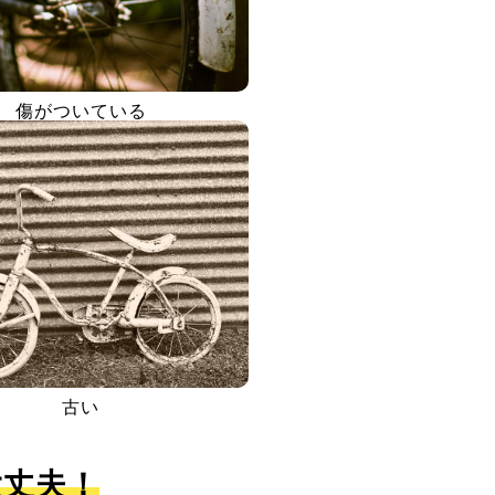
傷がついている
古い
大丈夫！