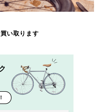
で買い取ります
ク
！