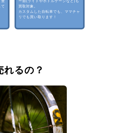
。豊
ー類(ライトやボトルゲージなど)も
して
買取対象。
カスタムした自転車でも、ママチャ
リでも買い取ります！
売れるの？