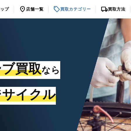
location_on
sell
local_shipping
トップ
店舗一覧
買取カテゴリー
買取方法
ーブ買取
なら
ジサイクル