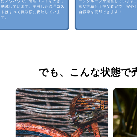
たノウハウで、管理コストを大きく
ージグループが運営しています
削減しています。削減した管理コス
富な実績と丁寧な査定で、安心
トはすべて買取額に反映していま
自転車を売却できます！
す。
でも、
こんな状態で