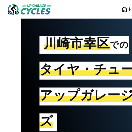
home
川崎市幸区
での
タイヤ・チュ
アップガレー
ズ