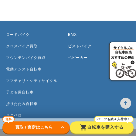
ロードバイク
BMX
クロスバイク買取
ピストバイク
マウンテンバイク買取
ベビーカー
電動アシスト自転車
ママチャリ・シティサイクル
子ども用自転車
折りたたみ自転車
ミニベロ
無料
パーツも続々入荷中！
keyboard_arrow_down
shopping_cart
買取 / 査定はこちら
自転車を購入する