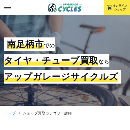
shopping_cart
オンライン
ショップ
南足柄市
での
タイヤ・チューブ買取
なら
アップガレージサイクルズ
トップ
ショップ買取カテゴリー詳細