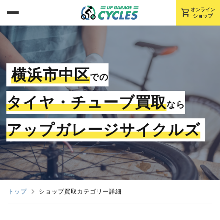
shopping_cart
オンライン
ショップ
横浜市中区
での
タイヤ・チューブ買取
なら
アップガレージサイクルズ
トップ
ショップ買取カテゴリー詳細