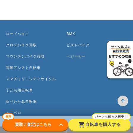
ロードバイク
BMX
クロスバイク買取
ピストバイク
マウンテンバイク買取
ベビーカー
電動アシスト自転車
ママチャリ・シティサイクル
子ども用自転車
折りたたみ自転車
ミニベロ
無料
パーツも続々入荷中！
keyboard_arrow_down
shopping_cart
買取 / 査定はこちら
自転車を購入する