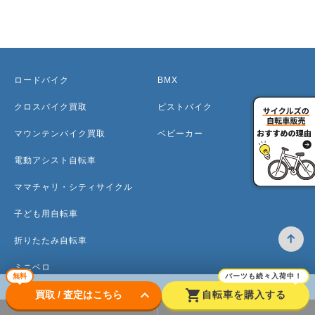
ロードバイク
BMX
クロスバイク買取
ピストバイク
マウンテンバイク買取
ベビーカー
電動アシスト自転車
ママチャリ・シティサイクル
子ども用自転車
折りたたみ自転車
ミニベロ
無料
パーツも続々入荷中！
keyboard_arrow_down
shopping_cart
買取 / 査定はこちら
自転車を購入する