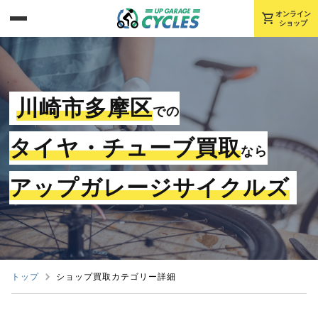
shopping_cart
オンライン
ショップ
川崎市多摩区
での
タイヤ・チューブ買取
なら
アップガレージサイクルズ
トップ
ショップ買取カテゴリー詳細