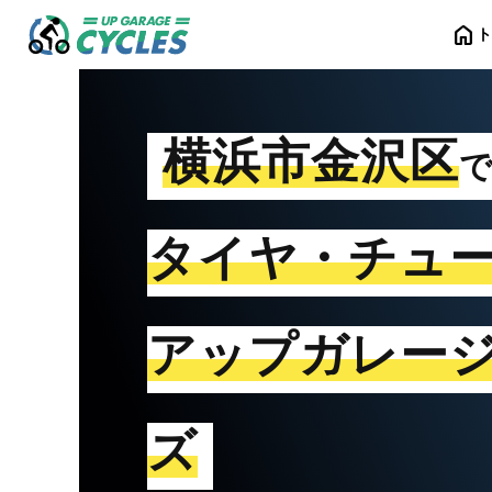
home
横浜市金沢区
タイヤ・チュ
アップガレー
ズ