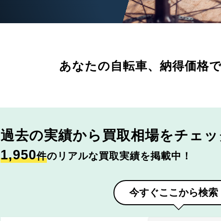
あなたの自転車、
納得価格
過去の実績から
買取相場をチェッ
1,950
件
のリアルな買取実績を掲載中！
今すぐここから検索