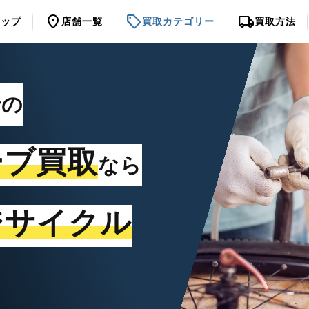
location_on
sell
local_shipping
トップ
店舗一覧
買取カテゴリー
買取方法
での
ーブ買取
なら
ジサイクル