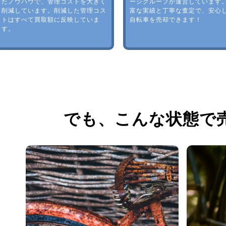
たノウハウで、管理コストを大きく
ージグループが運営しています
削減しています。削減した管理コス
富な実績と丁寧な査定で、安心
トはすべて買取額に反映していま
自転車を売却できます！
す。
でも、
こんな状態で