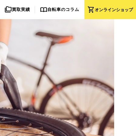
folder_copy
import_contacts
shopping_cart
買取実績
自転車のコラム
オンライン
ショップ