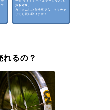
。豊
ー類(ライトやボトルゲージなど)も
して
買取対象。
カスタムした自転車でも、ママチャ
リでも買い取ります！
売れるの？