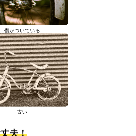
傷がついている
古い
大丈夫！