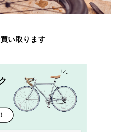
で買い取ります
ク
！