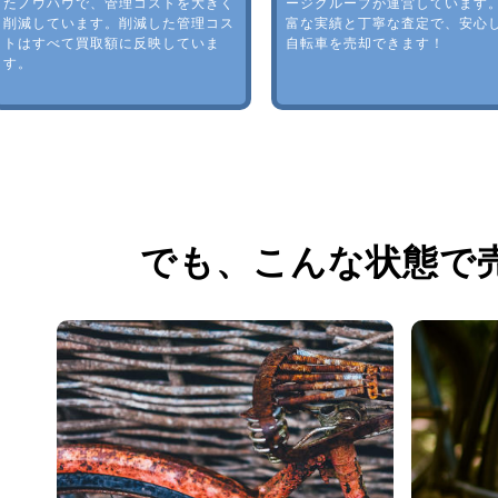
たノウハウで、管理コストを大きく
ージグループが運営しています
削減しています。削減した管理コス
富な実績と丁寧な査定で、安心
トはすべて買取額に反映していま
自転車を売却できます！
す。
でも、
こんな状態で