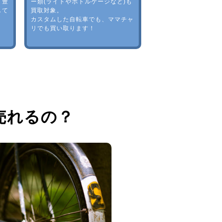
。豊
ー類(ライトやボトルゲージなど)も
して
買取対象。
カスタムした自転車でも、ママチャ
リでも買い取ります！
売れるの？