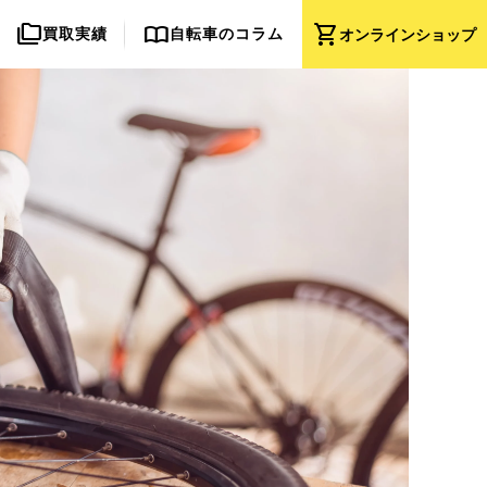
folder_copy
import_contacts
shopping_cart
買取実績
自転車のコラム
オンライン
ショップ