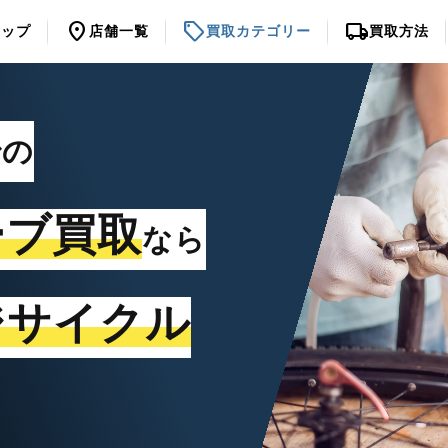
location_on
sell
local_shipping
トップ
店舗一覧
買取カテゴリー
買取方法
での
ーブ買取
なら
ジサイクル