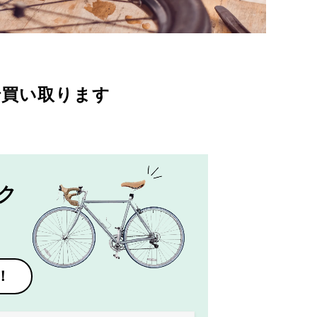
で買い取ります
ク
！