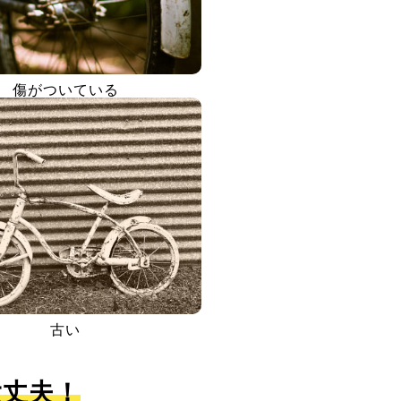
傷がついている
古い
大丈夫！