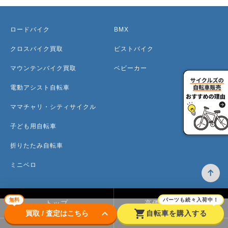
ロードバイク
BMX
クロスバイク買取
ピストバイク
マウンテンバイク買取
ベビーカー
電動アシスト自転車
ママチャリ・シティサイクル
子ども用自転車
折りたたみ自転車
ミニベロ
無料
パーツも続々入荷中！
トップ
高価買取のワケ
keyboard_arrow_down
shopping_cart
買取 / 査定はこちら
自転車を購入する