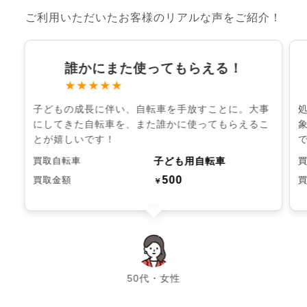
ご利用いただいたお客様のリアルな声をご紹介！
誰かにまた使ってもらえる！
★★★★★
子どもの成長に伴い、自転車を手放すことに。大事
にしてきた自転車を、また誰かに使ってもらえるこ
とが嬉しいです！
子ども用自転車
買取自転車
500
買取金額
￥
chevron_left
chevron_right
50代・女性