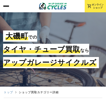
shopping_cart
オンライン
ショップ
大磯町
での
タイヤ・チューブ買取
なら
アップガレージサイクルズ
トップ
ショップ買取カテゴリー詳細