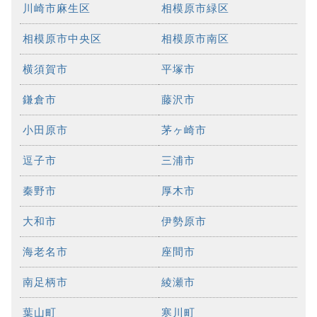
川崎市麻生区
相模原市緑区
相模原市中央区
相模原市南区
横須賀市
平塚市
鎌倉市
藤沢市
小田原市
茅ヶ崎市
逗子市
三浦市
秦野市
厚木市
大和市
伊勢原市
海老名市
座間市
南足柄市
綾瀬市
葉山町
寒川町